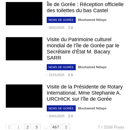
Île de Gorée : Réception officielle
des toilettes du bas Castel
Mouhamed Ndiaye
NEWS DE GORÉE
- 06/02/2025
0
Visite du Patrimoine culturel
mondial de l’île de Gorée par le
Secrétaire d’État M. Bacary
SARR
Mouhamed Ndiaye
NEWS DE GORÉE
- 21/01/2025
0
Visite de la Présidente de Rotary
International, Mme Stephanie A.
URCHICK sur l’île de Gorée
Mouhamed Ndiaye
NEWS DE GORÉE
- 20/01/2025
0
...
1
2
3
467
7 / 3266 Posts