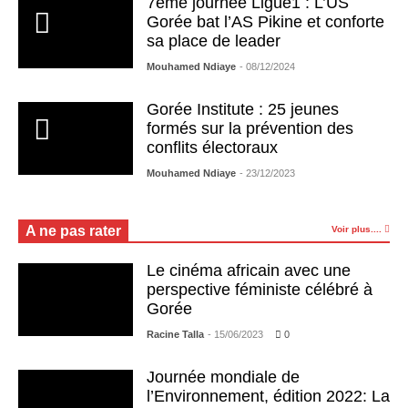
7ème journée Ligue1 : L’US
Gorée bat l’AS Pikine et conforte
sa place de leader
Mouhamed Ndiaye
- 08/12/2024
Gorée Institute : 25 jeunes
formés sur la prévention des
conflits électoraux
Mouhamed Ndiaye
- 23/12/2023
A ne pas rater
Voir plus....
Le cinéma africain avec une
perspective féministe célébré à
Gorée
Racine Talla
- 15/06/2023
0
Journée mondiale de
l’Environnement, édition 2022: La