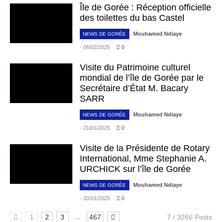
Île de Gorée : Réception officielle
des toilettes du bas Castel
Mouhamed Ndiaye
NEWS DE GORÉE
- 06/02/2025
0
Visite du Patrimoine culturel
mondial de l’île de Gorée par le
Secrétaire d’État M. Bacary
SARR
Mouhamed Ndiaye
NEWS DE GORÉE
- 21/01/2025
0
Visite de la Présidente de Rotary
International, Mme Stephanie A.
URCHICK sur l’île de Gorée
Mouhamed Ndiaye
NEWS DE GORÉE
- 20/01/2025
0
...
1
2
3
467
7 / 3266 Posts