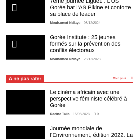
7ème journée Ligue1 : L’US
Gorée bat l’AS Pikine et conforte
sa place de leader
Mouhamed Ndiaye
- 08/12/2024
Gorée Institute : 25 jeunes
formés sur la prévention des
conflits électoraux
Mouhamed Ndiaye
- 23/12/2023
A ne pas rater
Voir plus....
Le cinéma africain avec une
perspective féministe célébré à
Gorée
Racine Talla
- 15/06/2023
0
Journée mondiale de
l’Environnement, édition 2022: La